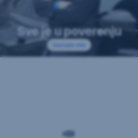
Sve je u poverenju
Saznajte više