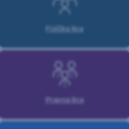
Fizička lica
Pravna lica