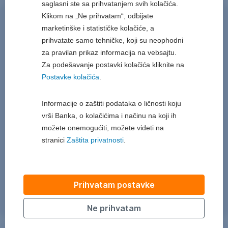
saglasni ste sa prihvatanjem svih kolačića.
Klikom na „Ne prihvatam“, odbijate
Autobuse
marketinške i statističke kolačiće, a
prihvatate samo tehničke, koji su neophodni
za pravilan prikaz informacija na vebsajtu.
Za podešavanje postavki kolačića kliknite na
Postavke kolačića
.
Informacije o zaštiti podataka o ličnosti koju
vrši Banka, o kolačićima i načinu na koji ih
možete onemogućiti, možete videti na
stranici
Zaštita privatnosti
.
Prihvatam postavke
Ne prihvatam