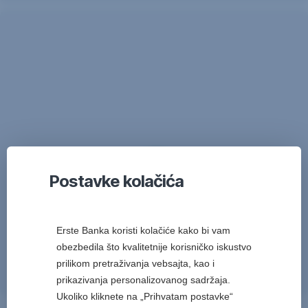
Priključna
vozila
Postavke kolačića
Erste Banka koristi kolačiće kako bi vam
obezbedila što kvalitetnije korisničko iskustvo
prilikom pretraživanja vebsajta, kao i
prikazivanja personalizovanog sadržaja.
Ukoliko kliknete na „Prihvatam postavke“