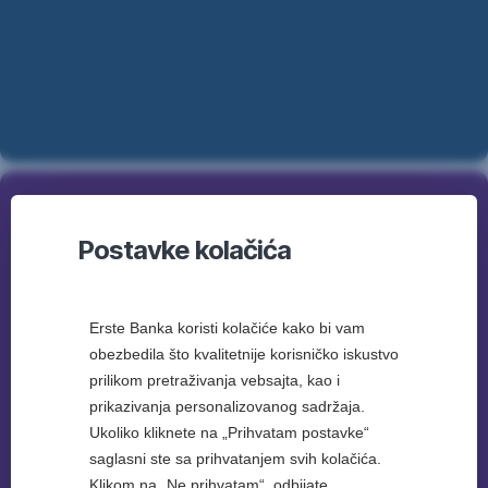
Pravna
lica
Postavke kolačića
Erste Banka koristi kolačiće kako bi vam
obezbedila što kvalitetnije korisničko iskustvo
prilikom pretraživanja vebsajta, kao i
prikazivanja personalizovanog sadržaja.
Ukoliko kliknete na „Prihvatam postavke“
saglasni ste sa prihvatanjem svih kolačića.
Klikom na „Ne prihvatam“, odbijate