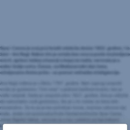
Spar-Casse je svoj prvi kredit odobrila davne 1822. godine, i to
ženi – Ani Nagl. Nakon što je ostala bez novca posle muževljeve
smrti, uprkos teškoj situaciji u kojoj se našla, verovala je u
sebe i bolje sutra. Danas, na Međunarodni dan žena,
oživljavamo Aninu priču – uz pomoć veštačke inteligencije.
Ana Nagl rođena je u Beču 1767. godine. Njen suprug Leopold
vodio je gostionicu “Crni orao” u jednom bečkom kvartu i bio je
veliki rasipnik. Kada je Leopold umro 1821. godine, Ana je odlučila
da samostalno vodi gostionicu, što je u to vreme za ženu bilo
nezamislivo. Za to joj je bio potreban novac, koji kao udovica nije
imala. Jedan od suosnivača Erste Oesterreichische Spar-Casse,
Johan Baptist Veber, verovao je u nju i odobrio joj hipotekarni
kredit od ukupno 30.000 guldena, sa kamatom od pet odsto i