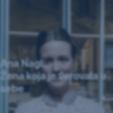
Preskoči
navigaciju
Ana Nagl:
Žena koja je verovala u
sebe