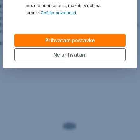
priču Ane Nagl u trenutku istorije u kome se sada nalazimo. Na
možete onemogućiti, možete videti na
osnovu 3D modela, kao i scena koje su zaista snimljene, tokom
stranici
Zaštita privatnosti
.
nekoliko nedelja AI je generisao više od 150.000 pojedinačnih
kadrova. Konačan rezultat je film koji do pre samo nekoliko meseci
nije bilo moguće realizovati u ovom obliku.
Prihvatam postavke
Istorijat Erste Grupe možete pogledati
ovde
.
Ne prihvatam