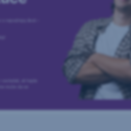
 o najvažnijoj školi –
ji!
 savladali, ali hajde
ine može da se