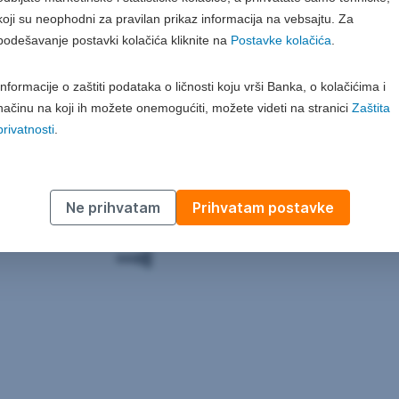
koji su neophodni za pravilan prikaz informacija na vebsajtu. Za
podešavanje postavki kolačića kliknite na
Postavke kolačića
.
Informacije o zaštiti podataka o ličnosti koju vrši Banka, o kolačićima i
načinu na koji ih možete onemogućiti, možete videti na stranici
Zaštita
privatnosti
.
Ne prihvatam
Prihvatam postavke