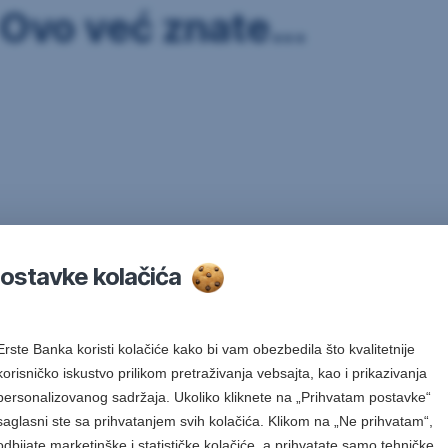
Ovo već znate...
tavke kolačića
Erste Banka koristi kolačiće kako bi vam obezbedila što kvalitetnije
korisničko iskustvo prilikom pretraživanja vebsajta, kao i prikazivanja
personalizovanog sadržaja. Ukoliko kliknete na „Prihvatam postavke“
saglasni ste sa prihvatanjem svih kolačića. Klikom na „Ne prihvatam“,
odbijate marketinške i statističke kolačiće, a prihvatate samo tehničke,