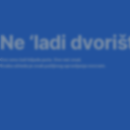
Ne ‘ladi dvoriš
Ovo smo čuli hiljadu puta. Ovo već znaš.
Svaka ušteda je znak pažljivog upravljanja novcem.