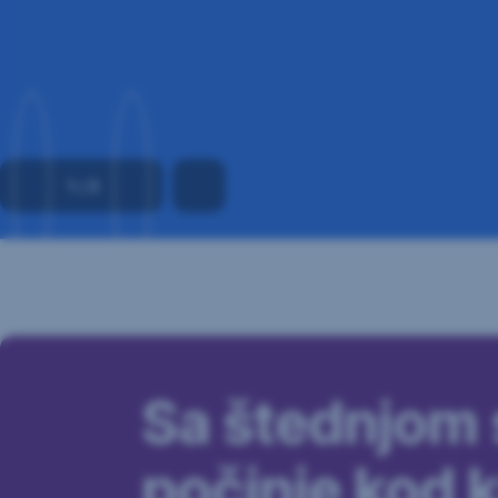
1
/
3
Sa štednjom 
počinje kod 