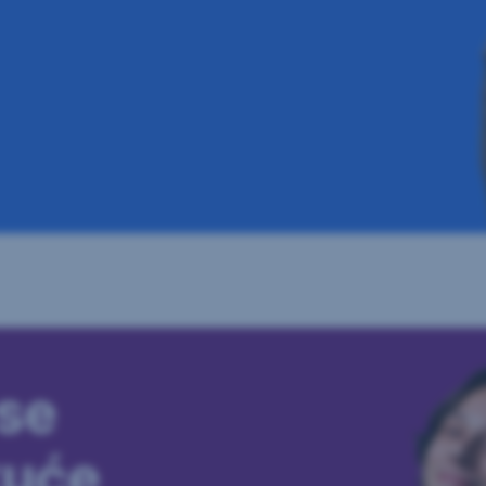
se
kuće