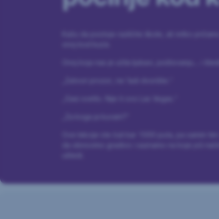
Kažu da postoje različite škole, ali retko pričamo
onoj kod kuće.
Onoj koja nas je učila ljubavi, poštovanju... i štedn
„Zatvori prozor, ne ’ladi dvorište.“
„Gasi svetlo. Nije ti ovo Las Vegas.“
„Za koga ja kuvam?“
Ove lekcije ste čuli bar 1000 puta, pa samim tim i
da obnovimo gradivo i saznamo na koje još nač
uštedi.