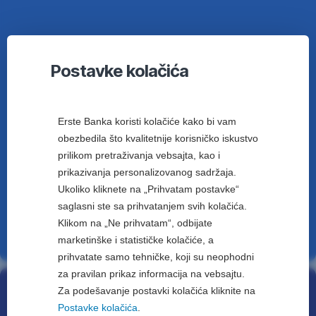
Uz
Visa
deviznu
karticu
podižite
Postavke kolačića
novac
na
bankomatima
Erste Banka koristi kolačiće kako bi vam
Erste
Banke
obezbedila što kvalitetnije korisničko iskustvo
u
prilikom pretraživanja vebsajta, kao i
zemlji
prikazivanja personalizovanog sadržaja.
i
Ukoliko kliknete na „Prihvatam postavke“
Erste
saglasni ste sa prihvatanjem svih kolačića.
Grupe
Klikom na „Ne prihvatam“, odbijate
bez
marketinške i statističke kolačiće, a
provizije
(što
uključuje
prihvatate samo tehničke, koji su neophodni
Crnu
za pravilan prikaz informacija na vebsajtu.
Goru,
Za podešavanje postavki kolačića kliknite na
Upravljajte svojom Visa
Hrvatsku,
Postavke kolačića
.
Austriju,