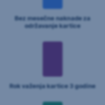
Bez mesečne naknade za
održavanje kartice
Rok važenja kartice 3 godine