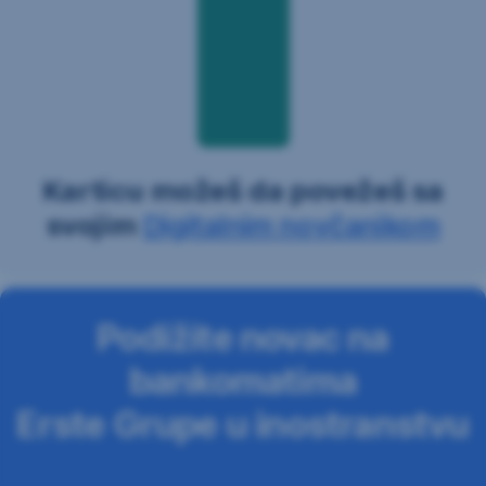
Karticu možeš da povežeš sa
svojim
Digitalnim novčanikom
Podižite novac na
bankomatima
Erste Grupe u inostranstvu