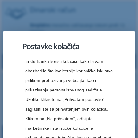
Dinarski račun
Besplatno
mesečno održavanje tokom prvih 12
meseci.
Postavke kolačića
Da li želite devizni račun uz izabrani dinarski račun?
Saznajte više
Erste Banka koristi kolačiće kako bi vam
obezbedila što kvalitetnije korisničko iskustvo
Premium račun *
prilikom pretraživanja vebsajta, kao i
prikazivanja personalizovanog sadržaja.
Bez naknade
podižite novac na svim bankomatima u
Ukoliko kliknete na „Prihvatam postavke“
zemlji
saglasni ste sa prihvatanjem svih kolačića.
Klikom na „Ne prihvatam“, odbijate
marketinške i statističke kolačiće, a
Da li želite devizni račun uz izabrani dinarski račun?
Saznajte više
prihvatate samo tehničke, koji su neophodni