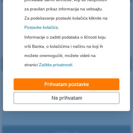
za pravilan prikaz informacija na vebsajtu.
Račun za mlade
Za podešavanje postavki kolačića kliknite na
Postavke kolačića
.
Besplatno održavanje
za mlade od 16 do 27 godina
Informacije o zaštiti podataka o ličnosti koju
vrši Banka, o kolačićima i načinu na koji ih
možete onemogućiti, možete videti na
Da li želite devizni račun uz izabrani dinarski račun?
Saznajte više
stranici
Zaštita privatnosti
.
Devizni račun
Prihvatam postavke
Ne prihvatam
Besplatno
mesečno održavanje
Saznajte više