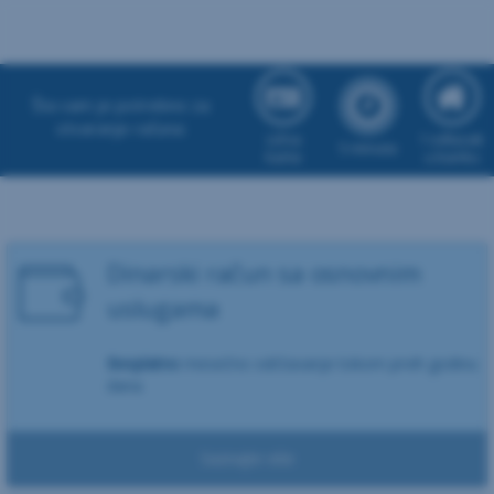
Preskoči
navigaciju
Šta vam je potrebno za
otvaranje računa:
Lična
1 odlazak
5 minuta
karta
u banku
Dinarski račun sa osnovnim
uslugama
Besplatno
mesečno održavanje tokom prvih godinu
dana
Da li želite devizni račun uz izabrani dinarski račun?
Saznajte više